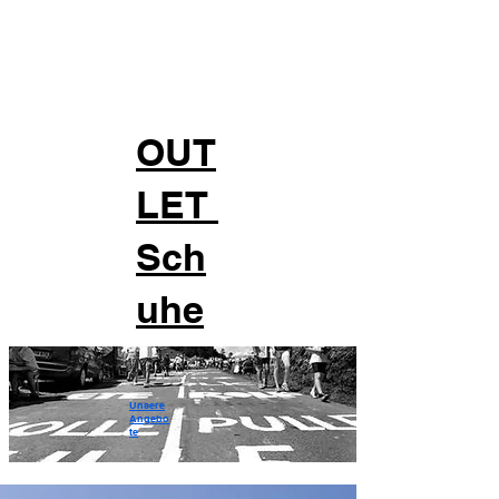
OUT
LET
Sch
uhe
Unsere
Angebo
te